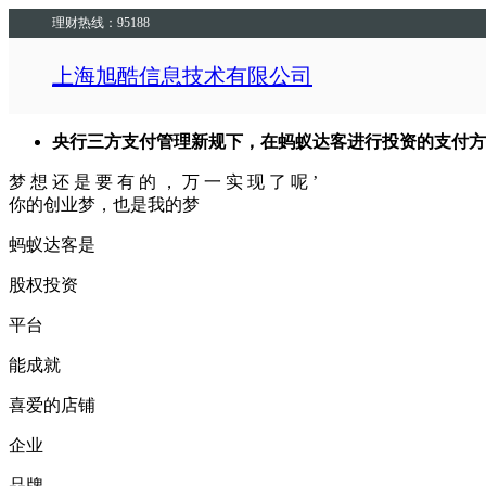
理财热线：95188
上海旭酷信息技术有限公司
央行三方支付管理新规下，在蚂蚁达客进行投资的支付方
梦
想
还
是
要
有
的
，
万
一
实
现
了
呢
’
你的创业梦，也是我的梦
蚂蚁达客是
股权投资
平台
能成就
喜爱的店铺
企业
品牌